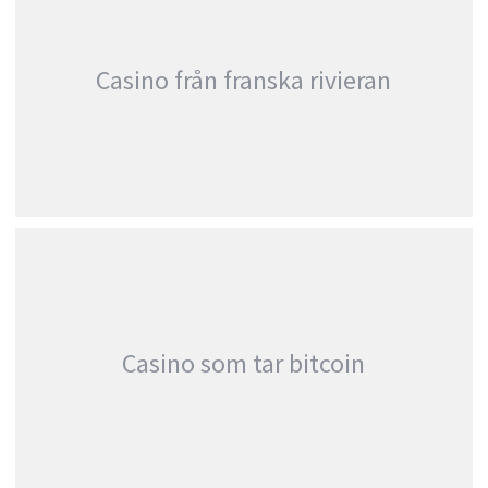
BINGOBONUSAR
Betty Eriksson
casino
Casino från franska rivieran
CASINO FRÅN FRANSKA RIVIERAN
Betty Eriksson
casino
Casino som tar bitcoin