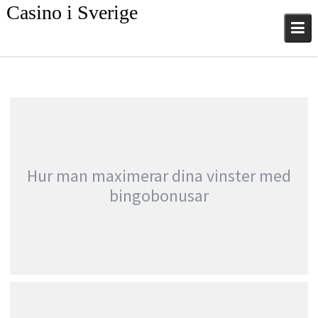
S
Casino i Sverige
k
i
p
t
o
M
c
o
e
n
r
t
e
s
Hur man maximerar dina vinster med
n
bingobonusar
p
t
e
l
HUR MAN MAXIMERAR DINA VINSTER MED