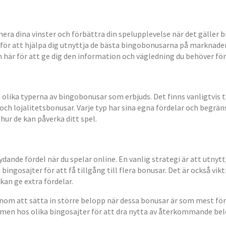
mera dina vinster och förbättra din spelupplevelse när det gäller 
ips för att hjälpa dig utnyttja de bästa bingobonusarna på marknade
m här för att ge dig den information och vägledning du behöver för 
de olika typerna av bingobonusar som erbjuds. Det finns vanligtvis t
h lojalitetsbonusar. Varje typ har sina egna fördelar och begrän
hur de kan påverka ditt spel.
dande fördel när du spelar online. En vanlig strategi är att utnytt
ngosajter för att få tillgång till flera bonusar. Det är också vikt
an ge extra fördelar.
nom att sätta in större belopp när dessa bonusar är som mest för
mmen hos olika bingosajter för att dra nytta av återkommande be