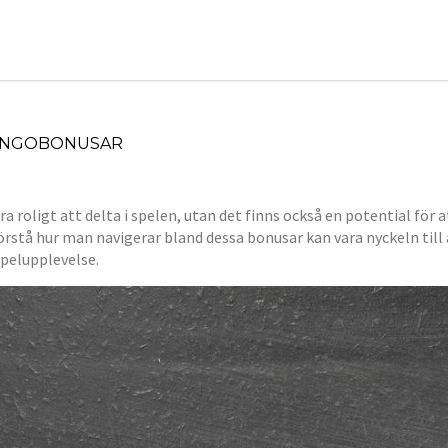
BINGOBONUSAR
a roligt att delta i spelen, utan det finns också en potential för a
stå hur man navigerar bland dessa bonusar kan vara nyckeln till 
spelupplevelse.