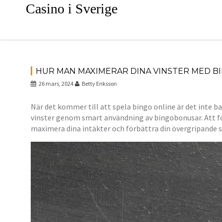
S
Casino i Sverige
k
i
p
t
o
c
HUR MAN MAXIMERAR DINA VINSTER MED 
o
26 mars, 2024
Betty Eriksson
n
t
När det kommer till att spela bingo online är det inte bar
e
vinster genom smart användning av bingobonusar. Att för
n
maximera dina intäkter och förbättra din övergripande 
t